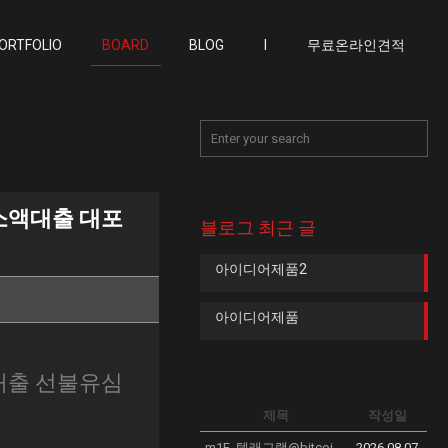
ORTFOLIO
BOARD
BLOG
I
무료온라인견적
소액대출 대포
블로그 최근 글
아이디어제품2
아이디어제품
대출 선불유심
제목
작성일
m1F_텔래그램@bitcoinsyri 모든코인현금화 네로코인_s6Y
2026.08.07