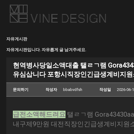
자유게시판
자유게시판입니다. 자유롭게 글 남겨주세요.
현역병사당일소액대출 탤ㄹㄱ램 Gora43
유심삽니다 포항시직장인긴급생계비지원소
문의하기
작성자
bbabvdfsh
작성일
2026-06-1
급전소액해드려요
탤ㄹㄱ램 Gora434
내구제9만원 대전직장인긴급생계비지원