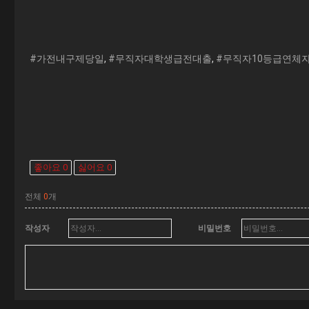
#가전내구제당일
,
#무직자대학생급전대출
,
#무직자10등급연체
좋아요
0
싫어요
0
전체
0
개
작성자
비밀번호