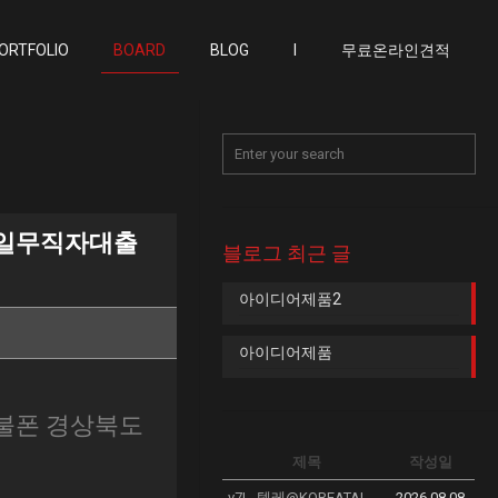
ORTFOLIO
BOARD
BLOG
I
무료온라인견적
바일무직자대출
블로그 최근 글
아이디어제품2
아이디어제품
불폰 경상북도
제목
작성일
v7L_텔레@KOREATALK77 유튜브영상내리기_h7X
2026.08.08