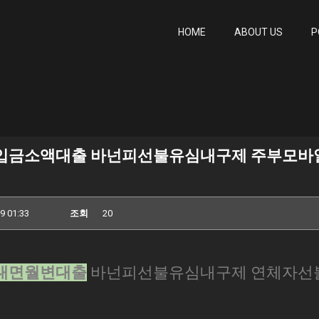
HOME
ABOUT US
P
 당일입금소액대출 바넌피선불유심내구제 주부모
9 01:33
조회
20
대면월변대출
바넌피선불유심내구제 연체자선