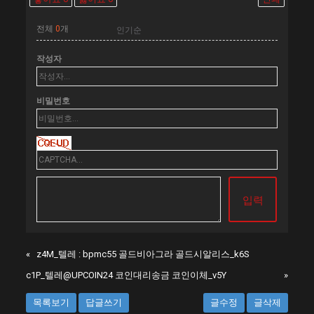
전체
0
개
작성자
비밀번호
«
z4M_텔레 : bpmc55 골드비아그라 골드시알리스_k6S
c1P_텔레@UPCOIN24 코인대리송금 코인이체_v5Y
»
목록보기
답글쓰기
글수정
글삭제