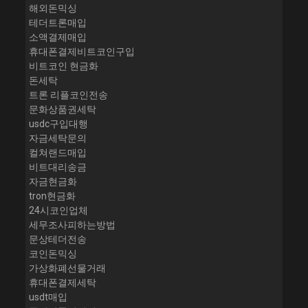
해외돈믹싱
테더트론매입
소액결제매입
휴대폰결제비트코인구입
비트코인 현금화
돈세탁
트론 리플코인전송
문화상품권세탁
usdc구입대행
자금세탁문의
컬쳐랜드매입
비트대리송금
자금현금화
tron현금화
24시코인업체
세무조사피하는방법
문상테더전송
코인돈믹싱
가상화폐선물거래
휴대폰결제세탁
usdt매입