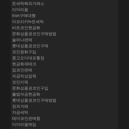
돈세탁해외거래소
이더리움
tron구매대행
아프리카tv돈세탁
비트코인현금화
문화상품권코인구매방법
솔라나판매
롯데상품권코인구매
코인원화구입
중고오다대포통장
현금화재테크
잡코인판매
자금믹싱업체
코인이체
문화상품권코인구입
불법자금현금화
롯데상품권코인구매방법
장외거래
자금세탁
테더코인판매함
이더리움매입