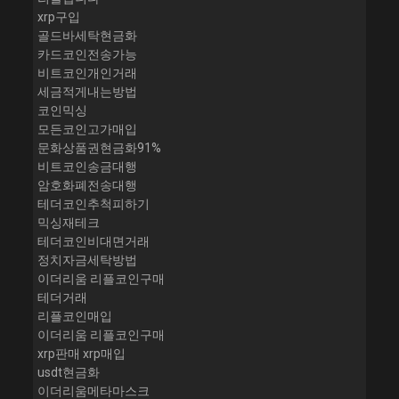
xrp구입
골드바세탁현금화
카드코인전송가능
비트코인개인거래
세금적게내는방법
코인믹싱
모든코인고가매입
문화상품권현금화91%
비트코인송금대행
암호화폐전송대행
테더코인추척피하기
믹싱재테크
테더코인비대면거래
정치자금세탁방법
이더리움 리플코인구매
테더거래
리플코인매입
이더리움 리플코인구매
xrp판매 xrp매입
usdt현금화
이더리움메타마스크