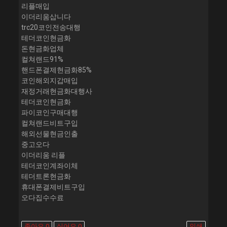
리플매입
이더리움삽니다
trc20코인전송대행
테더코인현금화
돈현금화업체
컬쳐랜드91%
핸드폰결제현금화85%
코인해외지갑매입
재정거래현금화대행사
테더코인현금화
파이코인구매대행
컬쳐랜드비트구입
해외선물현금인출
중고오다
이더리움 리플
테더코인계좌이체
테더트론현금화
휴대폰결제비트구입
오다집수수료
좋아요
0
싫어요
0
인쇄