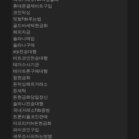
휴대폰결제비트구입
코인믹싱
빗썸fds푸는법
골드바세탁현금화
해외자금
솔라나매입
솔라나구매
xrp전송대행
비트코인전송대행
테더수사기관
테더트론구매대행
핑현금화
돈믹싱해외거래소
돈세탁
돈현금화당일정산
솔라나전송대행
국내거래소fds증빙
트론리플코인판매
아프리카tv돈현금화
파이코인구입
세무조사피하는방법