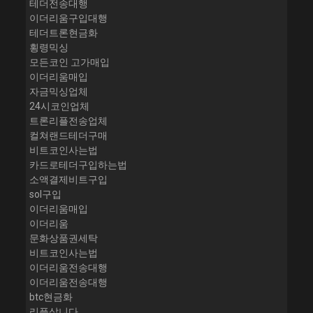
테더전송대행
이더리움구입대행
테더트론현금화
횡령믹싱
모든코인 고가매입
이더리움매입
자금믹싱업체
24시코인업체
트론리플전송업체
컬쳐랜드테더구매
비트코인사는법
카드로테더구입하는법
소액결제비트구입
sol구입
이더리움매입
이더리움
문화상품권세탁
비트코인사는법
이더리움전송대행
이더리움전송대행
btc현금화
리플삽니다