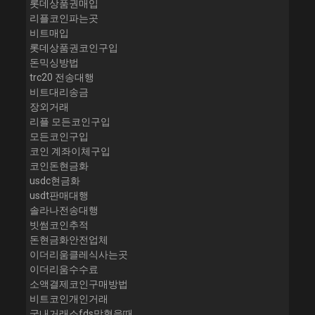
롯데상품권매입
리플코인파는곳
비트매입
롯데상품권코인구입
돈믹싱방법
trc20 전송대행
비트대리송금
장외거래
리플 모든코인구입
모든코인구입
코인 계좌이체구입
코인돈현금화
usdc현금화
usdt판매대행
솔라나전송대행
빗썸코인추적
돈현금화안전업체
이더리움클레식사는곳
이더리움수수료
소액결제코인구매방법
비트코인개인거래
국내거래소fds막혔을때