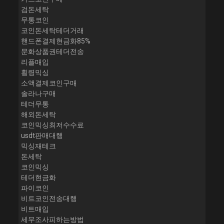
검돈세탁
무통코인
코인돈세탁테더거래
핸드폰결제현금화85%
문화상품권테더전송
리플매입
횡령믹싱
소액결제코인구매
솔라나구매
테더무통
해외돈세탁
코인믹싱최저수수료
usdt판매대행
믹싱재테크
돈세탁
코인믹싱
테더현금화
파이코인
비트코인전송대행
비트매입
세무조사피하는방법