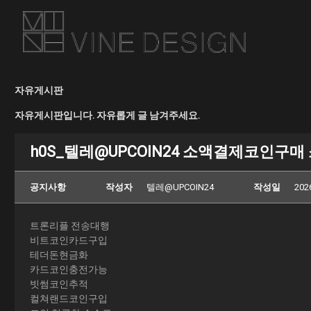
자유게시판
자유게시판입니다. 자유롭게 글 남겨주세요.
h0S_텔레@UPCOIN24 소액결제코인구매
공지사항
작성자
텔레@UPCOIN24
작성일
202
트론리플 전송대행
비트코인카드구입
테더돈현금화
카드코인충전가능
빗썸코인추적
컬쳐랜드코인구입