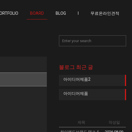
ORTFOLIO
BOARD
BLOG
I
무료온라인견적
블로그 최근 글
아이디어제품2
아이디어제품
제목
작성일
하이엔드브랜드 탤ㄹㅔ sssreo 싸싸숴러,COM 에르메스켈리백 부안군 미러급 1대1 직구 명품 가방 루이비통남자지갑 해외직구명품 AVO
2026.08.09