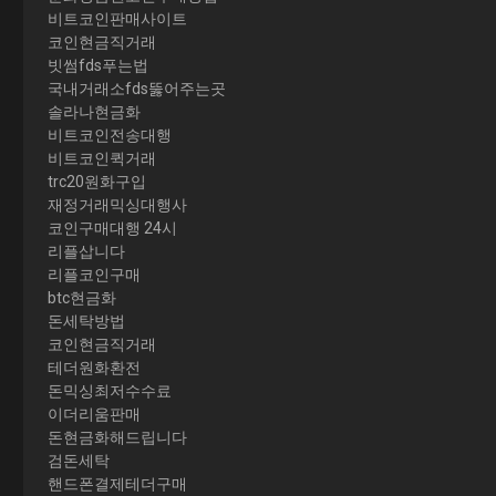
비트코인판매사이트
코인현금직거래
빗썸fds푸는법
국내거래소fds뚫어주는곳
솔라나현금화
비트코인전송대행
비트코인퀵거래
trc20원화구입
재정거래믹싱대행사
코인구매대행 24시
리플삽니다
리플코인구매
btc현금화
돈세탁방법
코인현금직거래
테더원화환전
돈믹싱최저수수료
이더리움판매
돈현금화해드립니다
검돈세탁
핸드폰결제테더구매