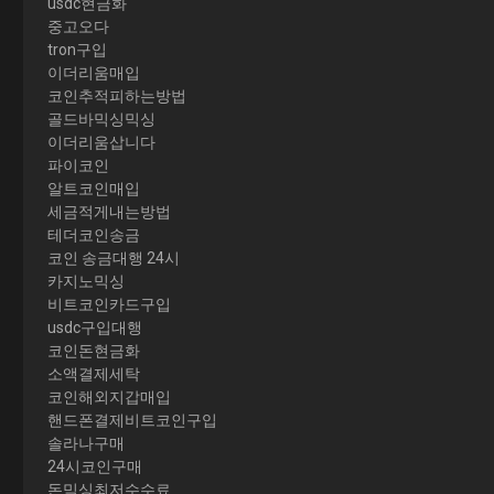
usdc현금화
중고오다
tron구입
이더리움매입
코인추적피하는방법
골드바믹싱믹싱
이더리움삽니다
파이코인
알트코인매입
세금적게내는방법
테더코인송금
코인 송금대행 24시
카지노믹싱
비트코인카드구입
usdc구입대행
코인돈현금화
소액결제세탁
코인해외지갑매입
핸드폰결제비트코인구입
솔라나구매
24시코인구매
돈믹싱최저수수료