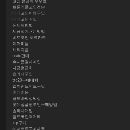
코인 현금화 수수료
트론리플코인전송
테더코인이체구입
테더코인매입
돈세탁방법
세금적게내는방법
비트코인 체크카드
이더리움
해외자금
usdc판매
휴대폰결제매입
자금현금화
솔라나구입
trc20구매대행
컬쳐랜드비트구입
이더리움
골드바믹싱믹싱
롯데상품권코인구매방법
솔라나매입
알트코인퀵거래
xrp구매
테더트론구매대행