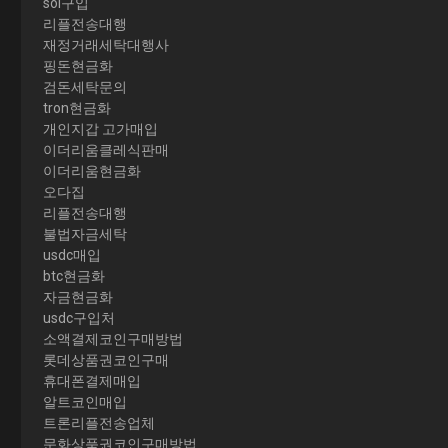
sol구입
리플전송대행
재정거래세탁대행사
핑돈현금화
검돈세탁문의
tron현금화
개인지갑 고가매입
이더리움클레식판매
이더리움현금화
오다집
리플전송대행
불법자금세탁
usdc매입
btc현금화
자금현금화
usdc구입처
소액결제코인구매방법
롯데상품권코인구매
휴대폰결제매입
알트코인매입
트론리플전송업체
문화상품권코인구매방법