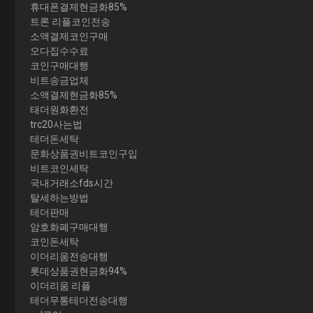
휴대폰결제현금화85%
트론 리플코인전송
소액결제코인구매
오다집수수료
코인구매대행
비트송금업체
소액결제현금화85%
태더원화환전
trc20사는법
테더돈세탁
문화상품권비트코인구입
비트코인세탁
국내거래소fds시간
탈세하는방법
테더판매
암호화폐구매대행
코인돈세탁
이더리움전송대행
롯데상품권현금화94%
이더리움 리플
테더무통테더전송대행