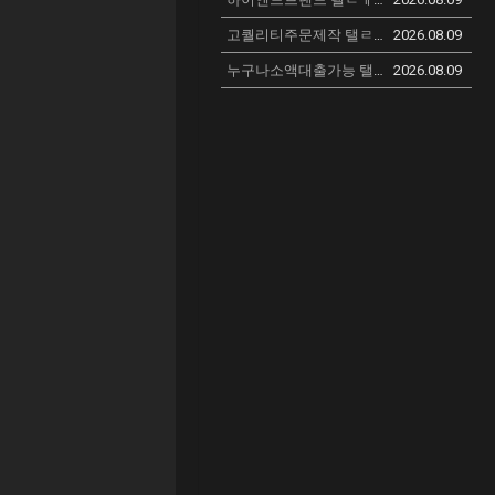
고퀄리티주문제작 탤ㄹㅔ sssreo 싸싸숴러,COM 구찌백팩 강북구 미러급 1대1 직구 명품 가방 루이비통카드지갑 해외명품쇼핑몰 EMY
2026.08.09
누구나소액대출가능 탤ㄺ램 Gora43430aa 고라통신 선불유심내구재 긴급운영자금 보령시신불자가전내구제문의 막폰팝니다 VTY
2026.08.09