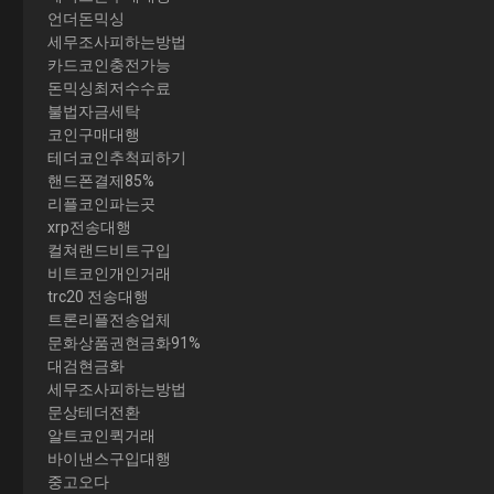
언더돈믹싱
세무조사피하는방법
카드코인충전가능
돈믹싱최저수수료
불법자금세탁
코인구매대행
테더코인추척피하기
핸드폰결제85%
리플코인파는곳
xrp전송대행
컬쳐랜드비트구입
비트코인개인거래
trc20 전송대행
트론리플전송업체
문화상품권현금화91%
대검현금화
세무조사피하는방법
문상테더전환
알트코인퀵거래
바이낸스구입대행
중고오다