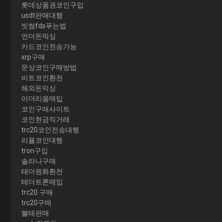
롯데상품권코인구입
usdt판매대행
빗썸fds푸는법
언더돈믹싱
카드코인전송가능
xrp구매
문상코인구매방법
비트코인환전
해외돈믹싱
이더리움매입
코인구매사이트
코인현금직거래
trc20코인전송대행
리플코인대행
tron구입
솔라나구매
태더원화환전
테더트론매입
trc20 구매
trc20구매
블테판매