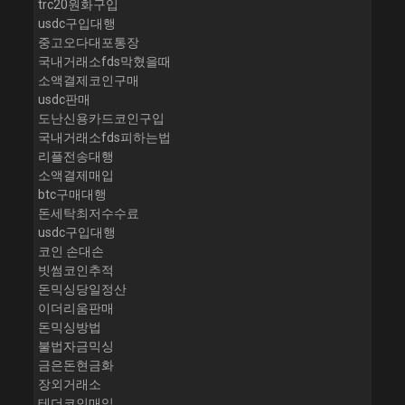
trc20원화구입
usdc구입대행
중고오다대포통장
국내거래소fds막혔을때
소액결제코인구매
usdc판매
도난신용카드코인구입
국내거래소fds피하는법
리플전송대행
소액결제매입
btc구매대행
돈세탁최저수수료
usdc구입대행
코인 손대손
빗썸코인추적
돈믹싱당일정산
이더리움판매
돈믹싱방법
불법자금믹싱
금은돈현금화
장외거래소
테더코인매입