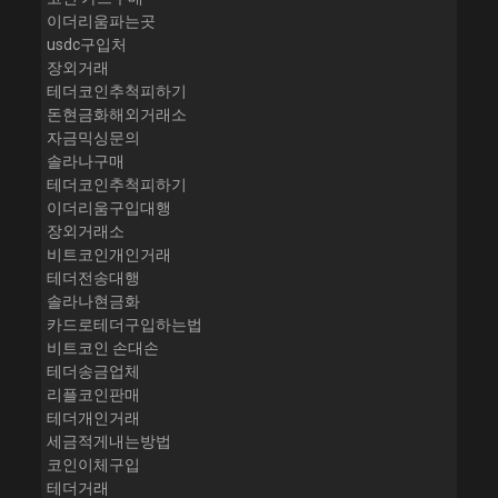
이더리움파는곳
usdc구입처
장외거래
테더코인추척피하기
돈현금화해외거래소
자금믹싱문의
솔라나구매
테더코인추척피하기
이더리움구입대행
장외거래소
비트코인개인거래
테더전송대행
솔라나현금화
카드로테더구입하는법
비트코인 손대손
테더송금업체
리플코인판매
테더개인거래
세금적게내는방법
코인이체구입
테더거래