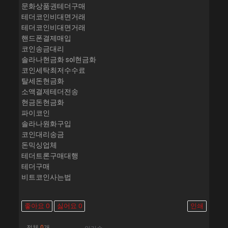
문화상품권테더구매
테더코인비대면거래
테더코인비대면거래
핸드폰결제매입
코인송금대리
솔라나현금화 sol현금화
코인세탁최저수수료
탈세돈현금화
소액결제테더전송
현금돈현금화
파이코인
솔라나원화구입
코인대리송금
돈믹싱업체
테더트론구매대행
테더구매
비트코인사는법
좋아요
0
싫어요
0
인쇄
전체
0
개