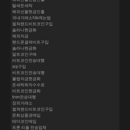
탈세돈세탁
해외선물현금인출
국내거래소fds깨는법
컬쳐랜드비트코인구입
솔라나현금화
해외자금
핸드폰결제비트구입
솔라나현금화
알트코인구매
비트코인전송대행
xrp구입
비트코인전송대행
불법자금현금화
돈세탁최저수수료
비트코인현금화
tron전송대행
장외거래소
컬쳐랜드비트코인구입
문화상품권매입
테더코인매입
트론 리플 전송업체