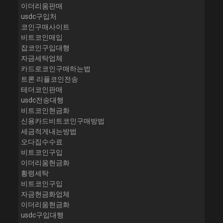
이더리움판매
usdc구입처
코인구매사이트
비트코인매입
잡코인구입대행
자금세탁업체
카드로코인구매하는법
트론 리플코인전송
테더코인판매
usdc전송대행
비트코인현금화
신용카드비트코인구매방법
세금적게내는방법
오다집수수료
비트코인구입
이더리움현금화
횡령세탁
비트코인구입
자금현금화업체
이더리움현금화
usdc구입대행