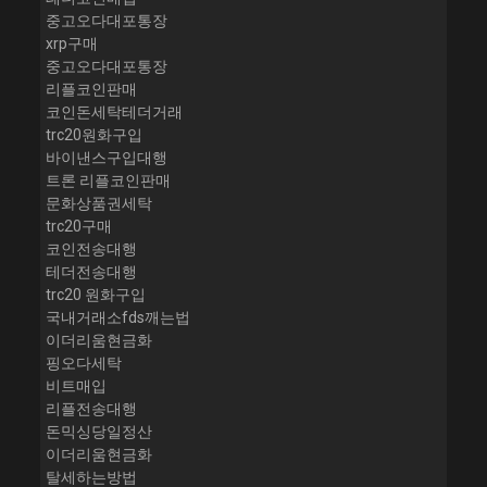
중고오다대포통장
xrp구매
중고오다대포통장
리플코인판매
코인돈세탁테더거래
trc20원화구입
바이낸스구입대행
트론 리플코인판매
문화상품권세탁
trc20구매
코인전송대행
테더전송대행
trc20 원화구입
국내거래소fds깨는법
이더리움현금화
핑오다세탁
비트매입
리플전송대행
돈믹싱당일정산
이더리움현금화
탈세하는방법