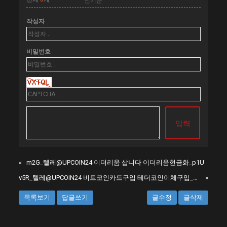
작성자
비밀번호
«
m2G_텔레@UPCOIN24 이더리움 삽니다 이더리움현금화_p1U
v5R_텔레@UPCOIN24 비트코인카드구입 테더코인이체구입_q7N
»
목록보기
답글쓰기
글수정
글삭제