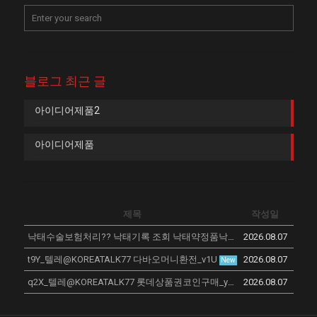
블로그 최근 글
아이디어제품2
아이디어제품
제목
작성일
낙태수술보험처리?? 낙태기록 조회 낙태약정품낙­태알약효능
2026.08.07
New
t9Y_텔레@KOREATALK77 다바오머니환전_v1U
2026.08.07
New
q2X_텔레@KOREATALK77 롯데상품권코인구매_y1V
2026.08.07
New