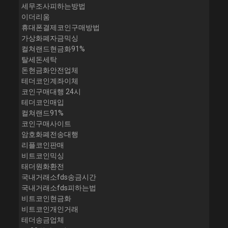
세무조사피하는방법
이더리움
휴대폰결제코인구매방법
가상화폐자금믹싱
컬쳐랜드현금화91%
탈세돈세탁
돈현금화안전업체
테더코인계좌이체
코인구매대행 24시
테더코인매입
컬쳐랜드91%
코인구매사이트
암호화폐전송대행
리플코인판매
비트코인믹싱
태더원화환전
국내거래소fds송금시간
국내거래소fds피하는법
비트코인현금화
비트코인개인거래
테더송금업체