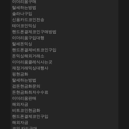
이더리움구매
탈세하는방법
솔라나구입
신용카드코인전송
테더코인믹싱
핸드폰결제코인구매방법
이더리움구입대행
탈세돈믹싱
핸드폰결제비트코인구입
돈믹싱해외거래소
이더리움클레식사는곳
재정거래믹싱대행사
핑현금화
탈세하는방법
검돈현금화문의
돈현금화최저수수료
이더리움판매
해외자금
비트코인현금화
핸드폰결제코인구입
해외자금
코인 카드구매