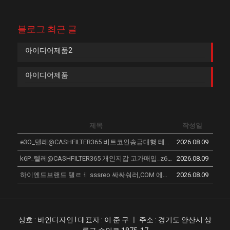
블로그 최근 글
아이디어제품2
아이디어제품
제목
작성일
e3O_텔레@CASHFILTER365 비트코인송금대행 테더전송대행 비트코인전송대행 암호화폐전송대행 암호화폐구매대행 테더코인송금_v5Y
2026.08.09
k6P_텔레@CASHFILTER365 개인지갑 고가매입_z6P
2026.08.09
New
하이엔드브랜드 탤ㄹㅔ sssreo 싸싸숴러,COM 에르메스켈리백 부안군 미러급 1대1 직구 명품 가방 루이비통남자지갑 해외직구명품 AVO
2026.08.09
상호 : 바인디자인 l 대표자 : 이 준 구 ㅣ 주소 : 경기도 안산시 상