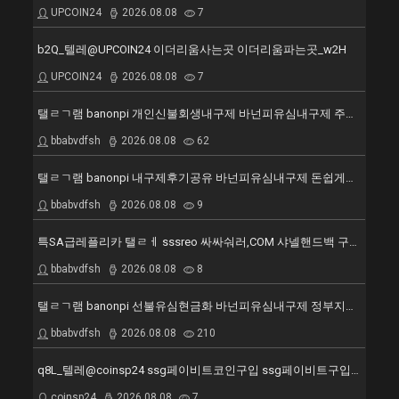
UPCOIN24
2026.08.08
7
b2Q_텔레@UPCOIN24 이더리움사는곳 이더리움파는곳_w2H
UPCOIN24
2026.08.08
7
탤ㄹㄱ램 banonpi 개인신불회생내구제 바넌피유심내구제 주부소액내구제추천 10등급장기연체자대출 가평군 20만원30만원 급한돈드려요 WWD
bbabvdfsh
2026.08.08
62
탤ㄹㄱ램 banonpi 내구제후기공유 바넌피유심내구제 돈쉽게버는앱 기대출과다자소액작업대출 전라북도 20만원30만원 급한돈드려요 KUZ
bbabvdfsh
2026.08.08
9
특SA급레플리카 탤ㄹㅔ sssreo 싸싸숴러,COM 샤넬핸드백 구로구 미러급 1대1 직구 명품 가방 구찌반지갑 남자명품지갑 UFJ
bbabvdfsh
2026.08.08
8
탤ㄹㄱ램 banonpi 선불유심현금화 바넌피유심내구제 정부지원긴급재난특별운영자금 20살소액대출 은평구 20만원30만원 급한돈드려요 CRV
bbabvdfsh
2026.08.08
210
q8L_텔레@coinsp24 ssg페이비트코인구입 ssg페이비트구입_l2C
coinsp24
2026.08.08
7