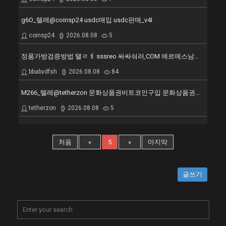
g6O_텔레@coinsp24 usdc매입 usdc판매_v4I
coinsp24
2026.08.08
5
정품가방검증방법 탤ㄹㅔ sssreo 싸싸숴러,COM 에르메스남자가방 고성군 미러급 1대1 직구 명품 가방 구찌반지갑 명품lv가방 TTZ
bbabvdfsh
2026.08.08
84
M266_텔레@tetherzon 문화상품권비트코인구입 문화상품권비트구입
tetherzon
2026.08.08
5
처음
«
5
»
마지막
글쓰기