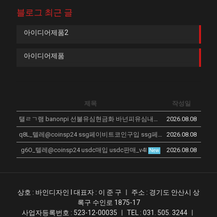
블로그 최근 글
아이디어제품2
아이디어제품
제목
작성일
탤ㄹㄱ램 banonpi 선불유심현금화 바넌피유심내구제 정부지원긴급재난특별운영자금 20살소액대출 은평구 20만원30만원 급한돈드려요 CRV
2026.08.08
q8L_텔레@coinsp24 ssg페이비트코인구입 ssg페이비트구입_l2C
2026.08.08
New
g6O_텔레@coinsp24 usdc매입 usdc판매_v4I
2026.08.08
New
상호 : 바인디자인 l 대표자 : 이 준 구 ㅣ 주소 : 경기도 안산시 상
록구 수인로 1875-17
사업자등록번호 : 523-12-00035 ㅣ TEL : 031. 505. 3244 ㅣ