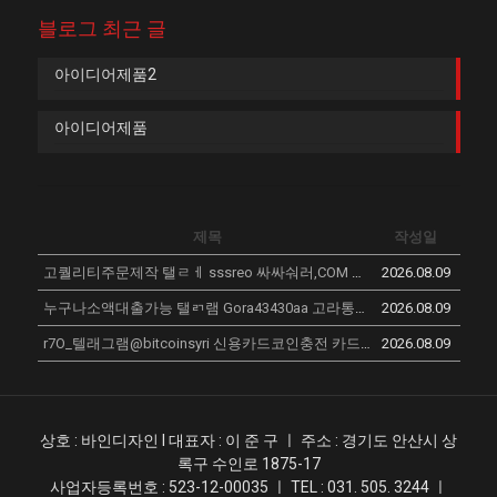
블로그 최근 글
아이디어제품2
아이디어제품
제목
작성일
고퀄리티주문제작 탤ㄹㅔ sssreo 싸싸숴러,COM 구찌백팩 강북구 미러급 1대1 직구 명품 가방 루이비통카드지갑 해외명품쇼핑몰 EMY
2026.08.09
누구나소액대출가능 탤ㄺ램 Gora43430aa 고라통신 선불유심내구재 긴급운영자금 보령시신불자가전내구제문의 막폰팝니다 VTY
2026.08.09
r7O_텔래그램@bitcoinsyri 신용카드코인충전 카드코인충전업체_q4B
2026.08.09
N
상호 : 바인디자인 l 대표자 : 이 준 구 ㅣ 주소 : 경기도 안산시 상
록구 수인로 1875-17
사업자등록번호 : 523-12-00035 ㅣ TEL : 031. 505. 3244 ㅣ