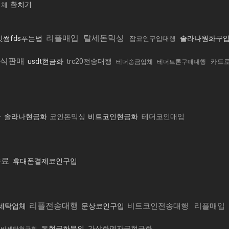
환치기
업체
리플매입
탈세돈믹싱
빗썸fds푸는법
솔라나원화구
잡코인구입대행
식판매
usdt현금화
trc20전송대행
카드
테더송금업체
테더트론구매대행
화
솔라나현금화
코인돈믹싱
비트코인현금화
테더코인매입
수료
휴대폰결제코인구입
리플전송대행
비트코인전송대행
리플매입
세탁업체
문상코인구입
돈현금화문의
가상화폐자금현금화