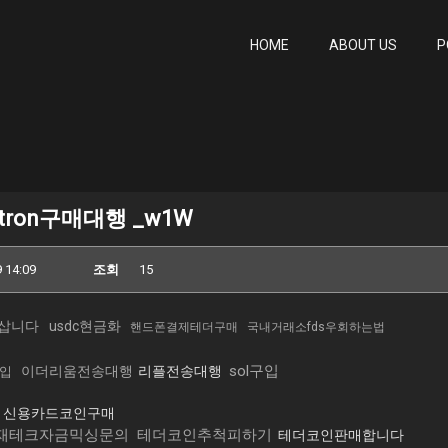
HOME
ABOUT US
P
tron구매대행 _w1W
 14:09
조회
15
삽니다
usdc현금화
핸드폰결제테더구매
국내거래소fds우회하는법
sol구입
이더리움전송대행
리플전송대행
입
신용카드코인구매
재테크자금믹싱문의
테더코인추척피하기
테더코인판매합니다