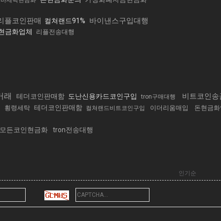
드바세탁현금화
리플코인판매
바이낸스구입대행
컬쳐랜드91%
현금화업체
리플전송대행
거래
비트코인송
테더코인판매함
도난신용카드코인구입
tron구매대행
테더코인판매함
횡령세탁
이더리움매입
돈현금화
컬쳐랜드비트코인구입
모든코인현금화
tron전송대행