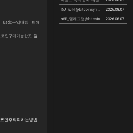
New
l6J_텔레@bitcoinsyri 블테구입 블테판매_o4T
2026.08.07
s8B_텔레그램@bitcoinsyri 국내거래소fds뚫어주는곳 국내거래소fds해결방법 국내거래소fds해결업체 국내거래소fds막혔을때 국내거래소fds시간_w1M
2026.08.07
입
usdc구입대행
테더
탈
로코인구매가능한곳
코인추적피하는방법