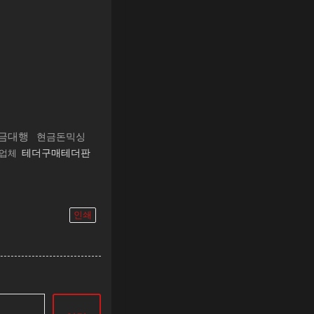
금대행
현금돈믹싱
테더구매테더판
업체
인쇄