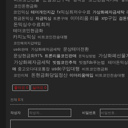
골
코인돈현금화
fx믹싱최저수수료
코인믹싱
테더개인지갑
가상화폐자금세탁
이더리움 리플
xrp구입
현금돈믹싱
자금믹싱
검돈
트론구매
돈믹싱수수료최저
테더코인현금화
카지노믹싱
비트코인전송대행
코인해외지갑매입
문상테더전환
가상화폐자금세탁
usdc판매
가상화폐선물
문상현금화91%
트론리플코인판매
돈믹싱방법
가상화폐자금세탁
빗썸코인추적
빗썸fds푸는법
테더돈믹싱
usdc구입대행
매
중고오다대포통장
비트코인현금화
돈현금화당일정산
이더리움매입
코인이체
비트코인전송대행
좋아요
0
싫어요
0
전체
0
개
작성자
비밀번호