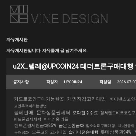
자유게시판
자유게시판입니다. 자유롭게 글 남겨주세요.
u2X_텔레@UPCOIN24 테더트론구매대행 
공지사항
작성자
UPCOIN24
작성일
2026-07-09
개인지갑고가매입
카드로코인구매가능한곳
바이낸스코인
코인추적피하는방법
블테판매
문화상품권세탁
오다집수수료
컬쳐랜드비트코인구
핸드폰결제세탁
이더리움 리플
핸드폰결제현금화85%
금은돈현금화
암호화폐구매대행
btc현금화
롯데상품권94%
모든코인 고가매입
솔라나전송대행
돈현금화