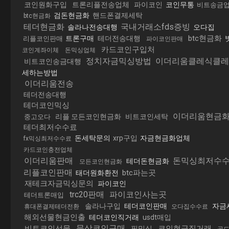
코인원화구입
트론리플전송업체
파이코인
코인무통
비트송금
검돈현금화
핸드폰결제세탁
btc현금화
테더현금화
국내거래소fds증빙
솔라나전송대행
오다집
btc현금화
트론구매
테더전송대행
리플코인판매
파이코인판매
카드코인구입처
코인계좌이체
돈믹싱업체
정치자금믹싱방법
이더리움클레식클레
비트코인송금대행
세하는방법
이더리움전송
테더전송대행
테더코인믹싱
이더리움현금
리플 모든코인현금화
비트코인세탁
중고오다
테더최저수수료
돈세탁문의
xrp구입
자금현금화업체
fx믹싱최저수수료
카드코인충전업체
이더리움판매
돈믹싱최저수
테더돈현금화
모든코인현금화
리플코인판매
btc파는곳
태더원화환전
재테크자금믹싱문의
파이코인
trc20판매
파이코인사는곳
테더트론매입
솔라나구입
테더코인판매
자금
휴대폰결제테더전환
오다집수수료
해외선물현금인출
테더코인직거래
usdt매입
문상코인구매
비트코인선물
코인현금직거래
핑믹싱